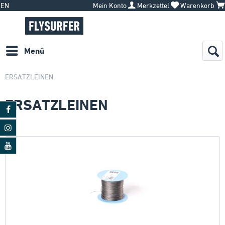
EN
Mein Konto
Merkzettel
Warenkorb
Menü
ERSATZLEINEN
ERSATZLEINEN