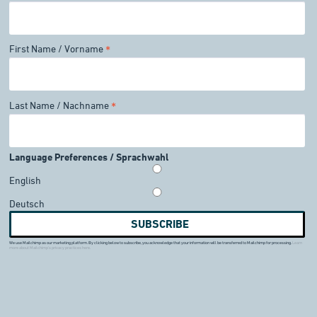
First Name / Vorname
*
Last Name / Nachname
*
Language Preferences / Sprachwahl
English
Deutsch
We use Mailchimp as our marketing platform. By clicking below to subscribe, you acknowledge that your information will be transferred to Mailchimp for processing.
Learn
more about Mailchimp's privacy practices here.