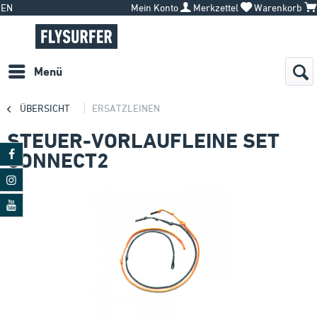
EN
Mein Konto
Merkzettel
Warenkorb
Menü
ÜBERSICHT
ERSATZLEINEN
STEUER-VORLAUFLEINE SET
CONNECT2