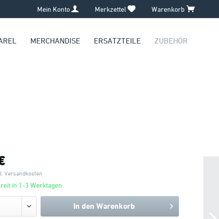
Mein Konto
Merkzettel
Warenkorb
AREL
MERCHANDISE
ERSATZTEILE
ZUBEHÖR
€
l. Versandkosten
eit in 1-3 Werktagen
In den
Warenkorb