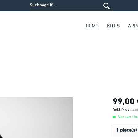
HOME
KITES
APP
99,00 
*inkl. MwSt.
zzg
Versandber